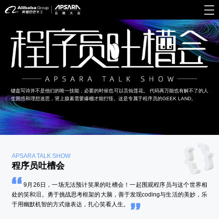
键盘写诗并不是他们的唯一技能，必要的时候也可以舌灿莲花。 代码再万能也有解不了的人
生困惑和理想迷思，肾上腺素需要爆棚才能打怪。这是专属于程序员的GEEK LAND。
APSARA TALK SHOW
程序员吐槽会
9月26日，一场无法预计笑果的吐槽会！一起围观程序员与这个世界相
处的笑和泪。勇于挑战思考框架的大脑，善于发现coding与生活的美妙，乐
于用幽默机智的方式做表达，扎心笑看人生。